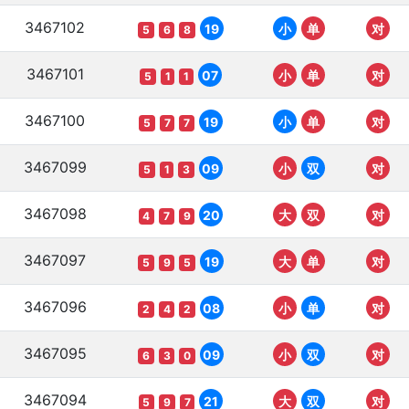
3467102
19
小
单
对
5
6
8
3467101
07
小
单
对
5
1
1
3467100
19
小
单
对
5
7
7
3467099
09
小
双
对
5
1
3
3467098
20
大
双
对
4
7
9
3467097
19
大
单
对
5
9
5
3467096
08
小
单
对
2
4
2
3467095
09
小
双
对
6
3
0
3467094
21
大
双
对
5
9
7