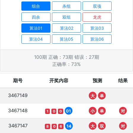
组合
杀组
双项
四余
双组
龙虎
算法01
算法02
算法03
算法04
算法05
算法06
100
期 正确：
73
期 错误：
27
期
正确率：
73
%
期号
开奖内容
预测
结果
3467149
大
单
3467148
01
小
单
对
1
0
0
3467147
14
大
双
对
8
0
6