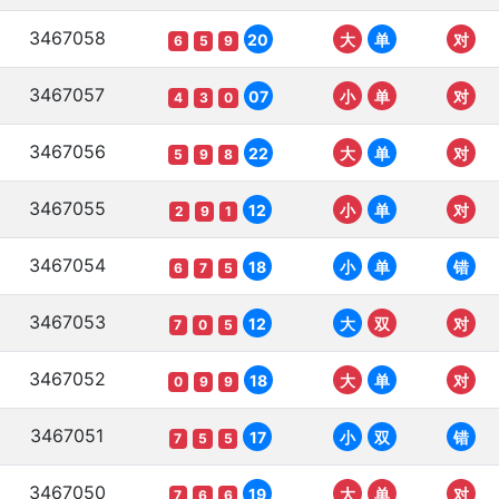
3467058
20
大
单
对
6
5
9
3467057
07
小
单
对
4
3
0
3467056
22
大
单
对
5
9
8
3467055
12
小
单
对
2
9
1
3467054
18
小
单
错
6
7
5
3467053
12
大
双
对
7
0
5
3467052
18
大
单
对
0
9
9
3467051
17
小
双
错
7
5
5
3467050
19
大
单
对
7
6
6