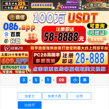
3
+
5
+
1
=
09
-
小
单
加拿大
加拿大西
台湾
比特币