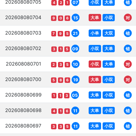
202608080705
小双
大单
07
错
4
2
1
202608080704
大单
小双
15
对
9
0
6
202608080703
小单
大双
21
错
7
9
5
202608080702
小双
大单
09
错
3
1
5
202608080701
小双
大单
10
对
2
3
5
202608080700
大单
小双
19
对
5
8
6
202608080699
大单
小双
05
错
1
1
3
202608080698
大单
小双
11
错
4
1
6
202608080697
大单
小双
11
错
3
3
5