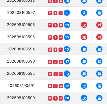
202608100598
15
和
错
4
5
6
202608100597
11
龙
错
2
1
8
202608100596
13
虎
对
2
2
9
202608100595
15
龙
对
5
6
4
202608100594
10
和
错
5
1
4
202608100593
17
和
错
9
2
6
202608100592
10
和
错
3
6
1
202608100591
12
虎
错
8
0
4
202608100590
18
虎
错
6
8
4