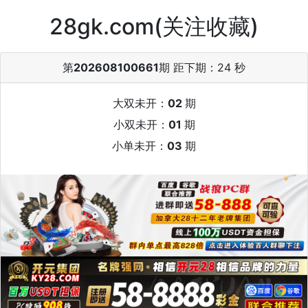
28gk.com(关注收藏)
第
202608100661
期 距下期：
23 秒
大双未开：
02
期
小双未开：
01
期
小单未开：
03
期