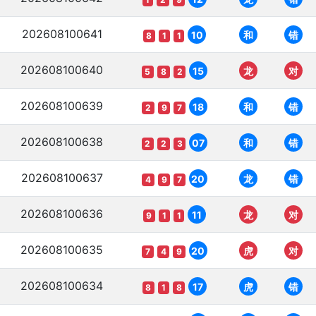
202608100641
10
和
错
8
1
1
202608100640
15
龙
对
5
8
2
202608100639
18
和
错
2
9
7
202608100638
07
和
错
2
2
3
202608100637
20
龙
错
4
9
7
202608100636
11
龙
对
9
1
1
202608100635
20
虎
对
7
4
9
202608100634
17
虎
错
8
1
8