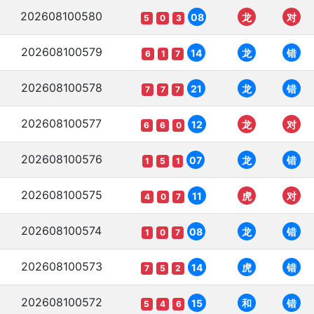
202608100580
08
龙
对
5
0
3
202608100579
14
龙
错
6
1
7
202608100578
21
龙
错
7
7
7
202608100577
12
龙
对
6
6
0
202608100576
07
龙
错
1
5
1
202608100575
11
虎
对
4
0
7
202608100574
08
龙
错
1
0
7
202608100573
14
虎
错
7
5
2
202608100572
15
和
错
5
4
6