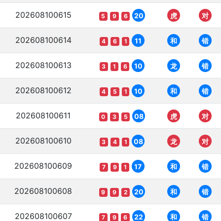
202608100615
20
虎
对
5
9
6
202608100614
11
和
错
4
6
1
202608100613
10
龙
错
3
1
6
202608100612
10
和
错
4
5
1
202608100611
08
虎
对
0
3
5
202608100610
08
龙
对
3
4
1
202608100609
17
和
错
7
9
1
202608100608
20
和
错
9
9
2
202608100607
22
和
错
7
9
6