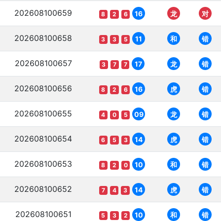
202608100659
16
龙
对
8
2
6
202608100658
11
和
错
3
3
5
202608100657
17
龙
错
3
7
7
202608100656
16
虎
错
8
2
6
202608100655
09
龙
错
4
0
5
202608100654
14
虎
错
6
5
3
202608100653
10
和
错
8
2
0
202608100652
14
虎
错
7
4
3
202608100651
10
和
错
5
3
2