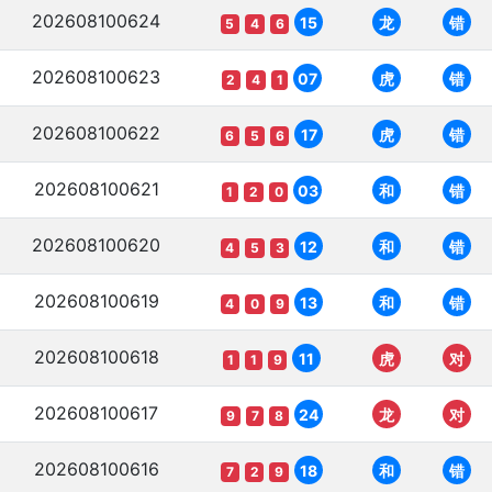
202608100624
15
龙
错
5
4
6
202608100623
07
虎
错
2
4
1
202608100622
17
虎
错
6
5
6
202608100621
03
和
错
1
2
0
202608100620
12
和
错
4
5
3
202608100619
13
和
错
4
0
9
202608100618
11
虎
对
1
1
9
202608100617
24
龙
对
9
7
8
202608100616
18
和
错
7
2
9