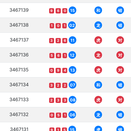
3467139
15
和
错
9
6
0
3467138
02
龙
错
1
0
1
3467137
11
虎
对
3
2
6
3467136
12
龙
对
5
6
1
3467135
13
虎
对
0
9
4
3467134
07
和
错
3
2
2
3467133
08
虎
对
2
3
3
3467132
06
龙
错
0
5
1
3467131
15
虎
错
9
1
5