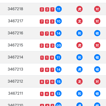
3467218
11
虎
对
2
2
7
3467217
10
龙
对
7
0
3
3467216
14
和
错
1
7
6
3467215
05
虎
对
2
0
3
3467214
11
和
错
1
1
9
3467213
14
虎
错
7
0
7
3467212
15
龙
对
8
7
0
3467211
13
和
错
1
4
8
3467210
09
虎
错
4
4
1