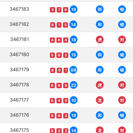
3467183
19
和
错
3
7
9
3467182
14
和
错
8
1
5
3467181
18
虎
对
4
6
8
3467180
15
和
错
5
8
2
3467179
09
和
错
8
0
1
3467178
22
虎
对
6
8
8
3467177
10
龙
对
6
4
0
3467176
19
和
错
8
8
3
3467175
14
龙
对
8
3
3