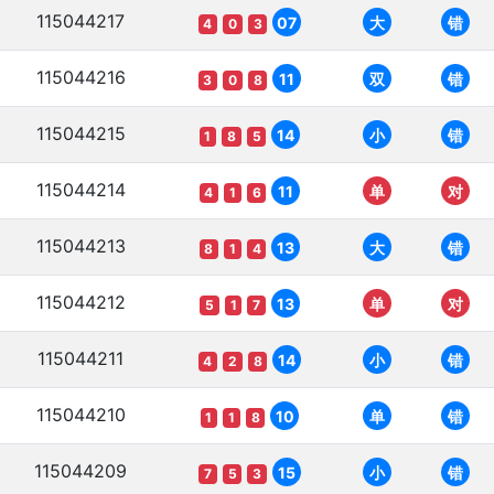
115044217
07
大
错
4
0
3
115044216
11
双
错
3
0
8
115044215
14
小
错
1
8
5
115044214
11
单
对
4
1
6
115044213
13
大
错
8
1
4
115044212
13
单
对
5
1
7
115044211
14
小
错
4
2
8
115044210
10
单
错
1
1
8
115044209
15
小
错
7
5
3