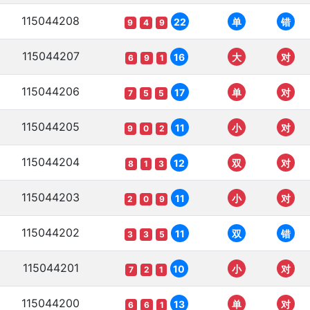
115044208
22
单
错
9
4
9
115044207
16
大
对
6
9
1
115044206
17
单
对
7
5
5
115044205
11
小
对
9
0
2
115044204
12
双
对
8
1
3
115044203
11
小
对
2
0
9
115044202
11
双
错
3
3
5
115044201
10
小
对
7
2
1
115044200
13
单
对
6
6
1