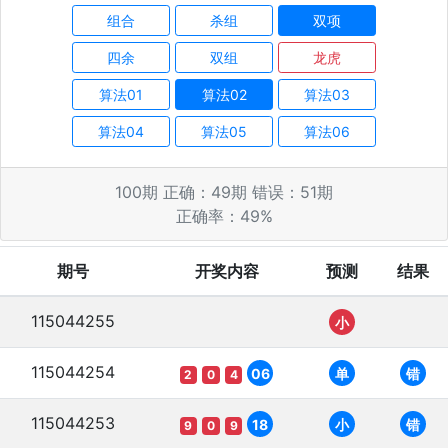
组合
杀组
双项
四余
双组
龙虎
算法01
算法02
算法03
算法04
算法05
算法06
100
期 正确：
49
期 错误：
51
期
正确率：
49
%
期号
开奖内容
预测
结果
115044255
小
115044254
06
单
错
2
0
4
115044253
18
小
错
9
0
9