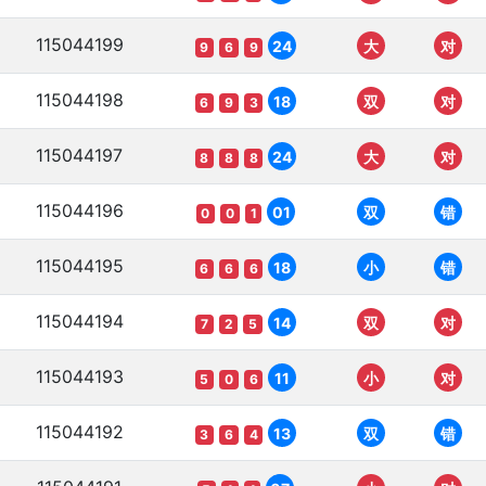
115044199
24
大
对
9
6
9
115044198
18
双
对
6
9
3
115044197
24
大
对
8
8
8
115044196
01
双
错
0
0
1
115044195
18
小
错
6
6
6
115044194
14
双
对
7
2
5
115044193
11
小
对
5
0
6
115044192
13
双
错
3
6
4