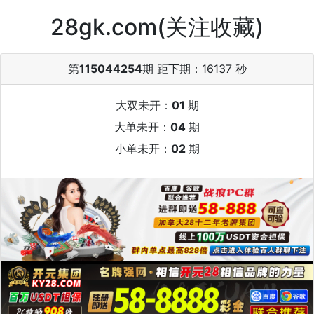
28gk.com(关注收藏)
第
115044254
期 距下期：
16137 秒
大双未开：
01
期
大单未开：
04
期
小单未开：
02
期